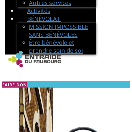
Autres services
Activités
BÉNÉVOLAT
MISSION IMPOSSIBLE
SANS BÉNÉVOLES
Être bénévole et
prendre soin de soi
FAIRE DON