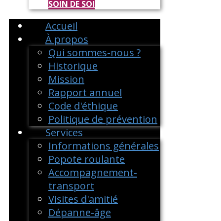
SOIN DE SOI
Accueil
À propos
Qui sommes-nous ?
Historique
Mission
Rapport annuel
Code d'éthique
Politique de prévention
Services
Informations générales
Popote roulante
Accompagnement-
transport
Visites d'amitié
Dépanne-âge