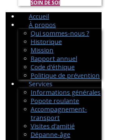
SOIN DE SOI
Accueil
À propos
Qui sommes-nous ?
Historique
Mission
Rapport annuel
Code d'éthique
Politique de prévention
Services
Informations générales
Popote roulante
Accompagnement-
transport
Visites d'amitié
Dépanne-âge