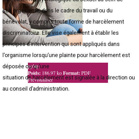
son organisme, dans le cadre du travail ou du
bénévolat, y compris toute forme de harcèlement
discriminatoire. Elle vise également à établir les
principes d’intervention qui sont appliqués dans
l'organisme lorsqu’une plainte pour harcèlement est
pphtp
déposée ou qu’une
Poids:
Format:
186.97 ko
PDF
situation de harcèlement est signalée à la direction ou
Prévisualiser
au conseil d’administration.