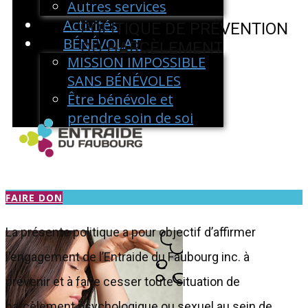
Autres services
Activités
POLITIQUE DE PRÉVENTION
BÉNÉVOLAT
DU HARCÈLEMENT
MISSION IMPOSSIBLE
SANS BÉNÉVOLES
Être bénévole et
prendre soin de soi
FAIRE DON
La présente politique a pour objectif d’affirmer
l'engagement de l’Entraide du Faubourg inc. à
prévenir et à faire cesser toute situation de
harcèlement psychologique ou sexuel au sein de